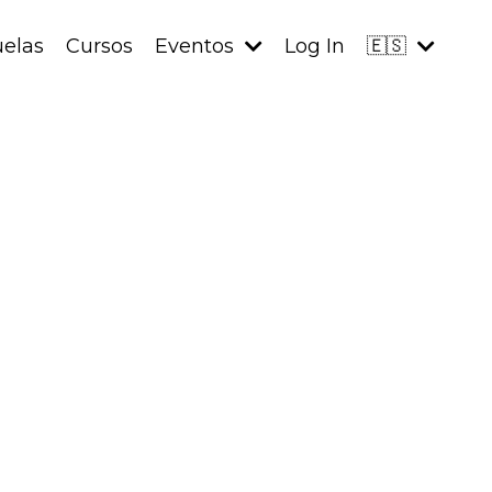
uelas
Cursos
Eventos
Log In
🇪🇸
el niño.