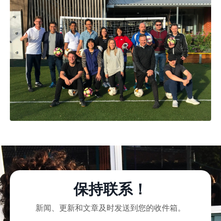
保持联系！
新闻、更新和文章及时发送到您的收件箱。