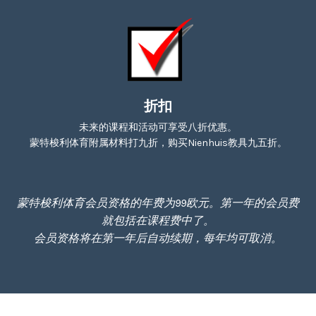
折扣
未来的课程和活动可享受八折优惠。
蒙特梭利体育附属材料打九折，购买Nienhuis教具九五折。
蒙特梭利体育会员资格的年费为99欧元。第一年的会员费
就包括在课程费中了。
会员资格将在第一年后自动续期，每年均可取消。