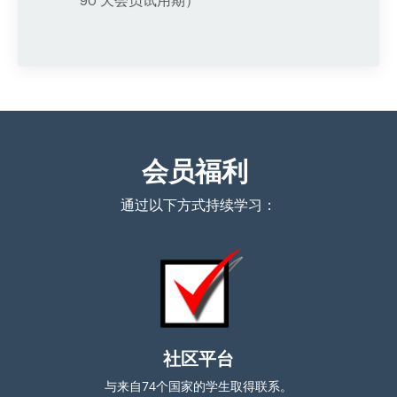
90 天会员试用期）
会员福利
通过以下方式持续学习：
社区平台
与来自74个国家的学生取得联系。