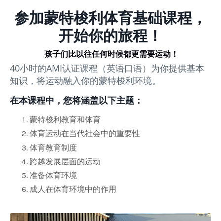
参加蒙特梭利体育基础课程，
开始你的旅程！
孩子们比以往任何时候都更需要运动！
40小时的AMI认证课程（英语口语）为你提供基本
知识，将运动融入你的蒙特梭利环境。
在本课程中，您将涵盖以下主题：
蒙特梭利教育和体育
体育运动在当代社会中的重要性
体育教育制度
跨越发展层面的运动
准备体育环境
成人在体育环境中的作用